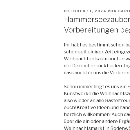
VERÖFFENTLICHT
OKTOBER 11, 2024
VON
CARI
AM
Hammerseezauber 
Vorbereitungen be
Ihr habt es bestimmt schon 
schon seit einiger Zeit eingez
Weihnachten kaum noch erwar
der Dezember rückt jeden Tag
dass auch für uns die Vorbere
Schon immer liegt es uns am 
Kunstwerke die Weihnachtsze
also wieder an alle Bastelfr
euch! Kreative Ideen und ha
herzlich willkommen! Auch da
über die ein oder andere Ergä
Weihnachtsmarkt in Bodenwöh