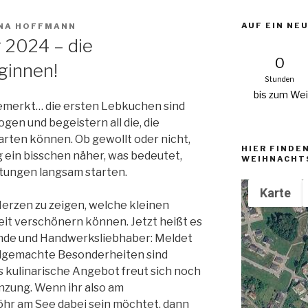
AUF EIN NE
NA HOFFMANN
2024 – die
0
ginnen!
Stunden
bis zum We
bemerkt… die ersten Lebkuchen sind
ogen und begeistern all die, die
ten können. Ob gewollt oder nicht,
HIER FINDEN
 ein bisschen näher, was bedeutet,
WEIHNACHT
itungen langsam starten.
Karte
Herzen zu zeigen, welche kleinen
it verschönern können. Jetzt heißt es
eunde und Handwerksliebhaber: Meldet
ndgemachte Besonderheiten sind
s kulinarische Angebot freut sich noch
nzung. Wenn ihr also am
r am See dabei sein möchtet, dann