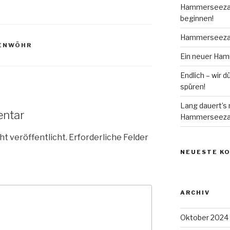
Hammerseezau
beginnen!
Hammerseezaub
ENWÖHR
Ein neuer Ham
Endlich – wir
spüren!
Lang dauert’s 
entar
Hammerseezaub
ht veröffentlicht.
Erforderliche Felder
NEUESTE K
ARCHIV
Oktober 2024