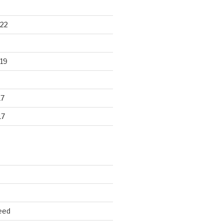
22
19
17
17
eed