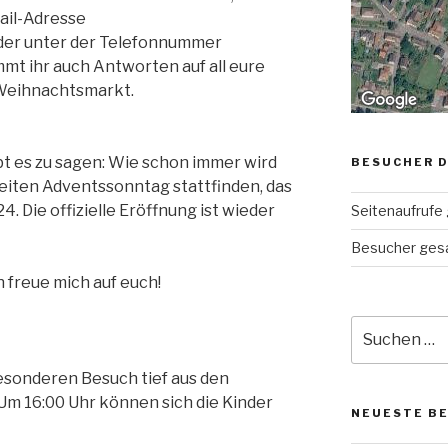
ail-Adresse
er unter der Telefonnummer
t ihr auch Antworten auf all eure
Weihnachtsmarkt.
bt es zu sagen: Wie schon immer wird
BESUCHER D
ten Adventssonntag stattfinden, das
24. Die offizielle Eröffnung ist wieder
Seitenaufrufe
Besucher ges
h freue mich auf euch!
Suche
nach:
esonderen Besuch tief aus den
Um 16:00 Uhr können sich die Kinder
NEUESTE B