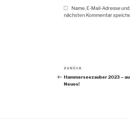
Name, E-Mail-Adresse und
nächsten Kommentar speiche
Beitragsnavigation
Vorheriger
ZURÜCK
Beitrag
Hammerseezauber 2023 – auf
Neues!