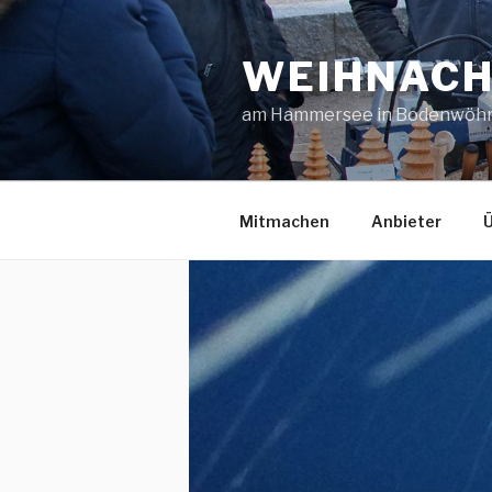
Zum
Inhalt
WEIHNAC
springen
am Hammersee in Bodenwöh
Mitmachen
Anbieter
Ü