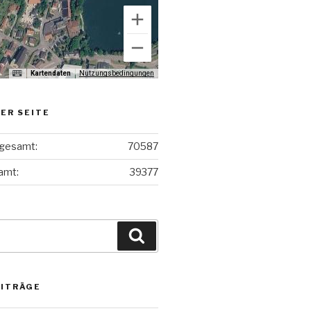
Kartendaten
Nutzungsbedingungen
ER SEITE
 gesamt:
70587
amt:
39377
Suchen
EITRÄGE