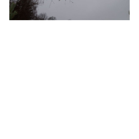
Liebe Teilnehmer und Aussteller der letzten Jahre, liebe
Interessenten,
das Jahr schreitet in großen Schritten voran und auch
Weihnachten kommt immer näher. Da in diesem Winter
hoffentlich endlich nichts mehr gegen einen
Weihnachtsmarkt spricht, bin ich jetzt in die Suche nach
Ausstellern eingestiegen, die uns auch dieses Jahr
wieder gerne unterstützen. Natürlich fange ich da bei
denen an, die schon einmal am Weihnachtszauber in
Bodenwöhr dabei waren oder Interesse hatten. Es sind
aber auch neue Teilnehmer mit kreativen Ideen herzlich
willkommen! Die Handwerkskunst, das Gebastelte und
selbst Gemachte freut uns immer ganz besonders!