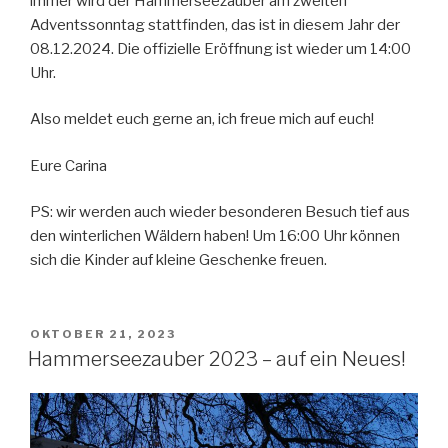
immer wird der Hammerseezauber am zweiten
Adventssonntag stattfinden, das ist in diesem Jahr der
08.12.2024. Die offizielle Eröffnung ist wieder um 14:00
Uhr.
Also meldet euch gerne an, ich freue mich auf euch!
Eure Carina
PS: wir werden auch wieder besonderen Besuch tief aus
den winterlichen Wäldern haben! Um 16:00 Uhr können
sich die Kinder auf kleine Geschenke freuen.
VERÖFFENTLICHT
OKTOBER 21, 2023
AM
Hammerseezauber 2023 – auf ein Neues!