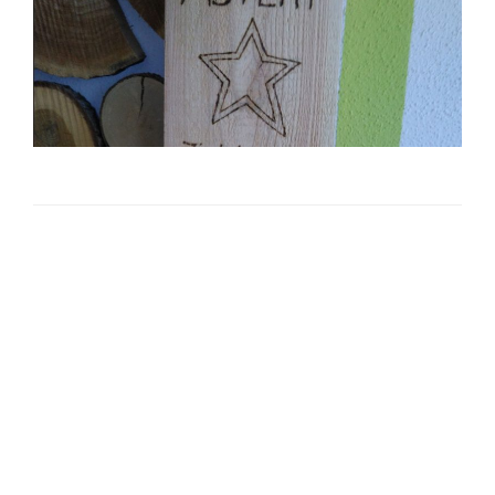
Beitragsnavigation
Vorherige
Seite
2
Seite
AUF EIN NEUES, NOCH
0
0
0
Stunden
Minuten
Sekunden
bis zum Weihnachtszauber am Hammersee
i