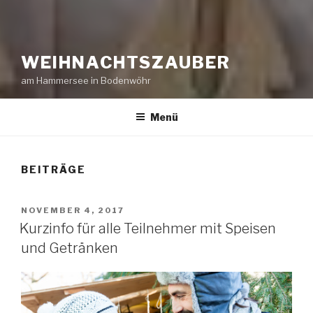
WEIHNACHTSZAUBER
am Hammersee in Bodenwöhr
Menü
BEITRÄGE
VERÖFFENTLICHT
NOVEMBER 4, 2017
AM
Kurzinfo für alle Teilnehmer mit Speisen
und Getränken